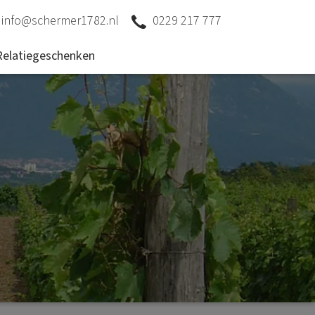
info@schermer1782.nl
0229 217 777
Relatiegeschenken