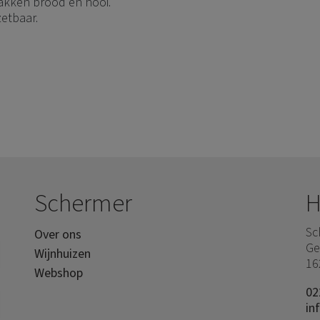
akken brood en hooi.
zetbaar.
Schermer
H
Sc
Over ons
Ge
Wijnhuizen
16
Webshop
02
in