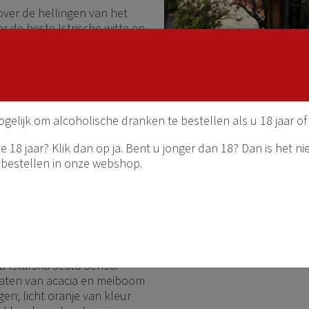
over de hellingen van het
 de beste Istrische witte en
t maximaal 100.000 flessen.
wijl andere autochtone
lie is dat de druif
standigheden, waarin
ogelijk om alcoholische dranken te bestellen als u 18 jaar of
nkomen. Er bestaat een
dag en nacht, wat de
 18 jaar? Klik dan op ja. Bent u jonger dan 18? Dan is het ni
ede komt en de wijn verrijkt
 bestellen in onze webshop.
 versterkt wordt door de
ordt ook veel truffel
ereid wordt in diverse
t deze wijnen een geweldige
a Istarska Sesto Senso.
 vaten van acacia en meiboom
gen; licht oranje van kleur