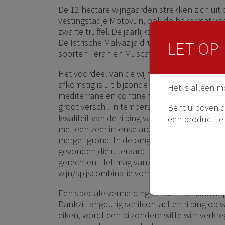
De 12 hectare wijngaarden strekken zich uit 
vestingstadje Motovun, ook de bakermat voor
zwarte truffel. De jaarlijkse productie bereik
LET OP
De Istrische Malvazija druif is dominant, ter
soorten Teran en Muscat (of Moscatel) zijn.
Het voordeel van de wijnen van de Tomaz-fami
afkomstig is uit bijzondere microklimaat-om
Het is alleen m
mediterrane en continentale klimaten same
groot verschil in temperatuur gedurende de 
Bent u boven de
kwaliteit van de rijping van de druiven ten go
een product te
met een zeer intense aromatische smaak, die
mergel-grond. In de omgeving van Motovun w
gevonden die uiteraard in de lokale keuken b
gerechten. Het mag vanzelfsprekend zijn da
wijn/spijscombinatie vormen met truffel.
Een speciale vermelding verdient de Malvazij
Dankzij langdurig schilcontact en rijping op
eiken, wordt een bijzondere witte wijn verkre