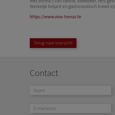
met aroma's van vanille, kweepeer, vers geb
Werkelijk briljant en gastronomisch breed in
https://www.vina-tomaz.hr
Terug naar overzicht
Contact