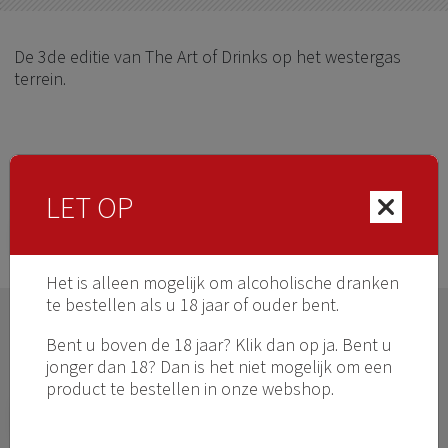
De 3de editie van The Art of Drinks op het westergas
terrein.
LET OP
Terug naar overzicht
Het is alleen mogelijk om alcoholische dranken
te bestellen als u 18 jaar of ouder bent.
Contact
Bent u boven de 18 jaar? Klik dan op ja. Bent u
jonger dan 18? Dan is het niet mogelijk om een
product te bestellen in onze webshop.