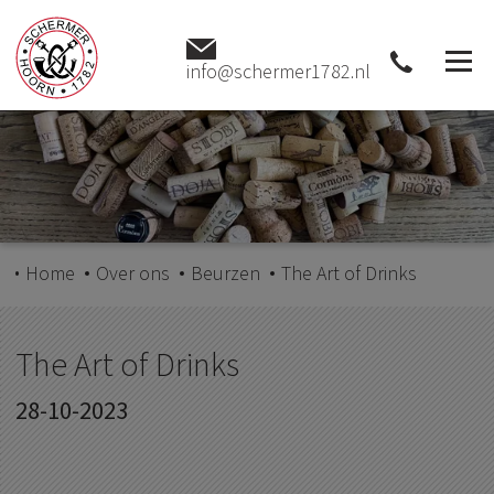
info@schermer1782.nl
Home
Over ons
Beurzen
The Art of Drinks
The Art of Drinks
28-10-2023