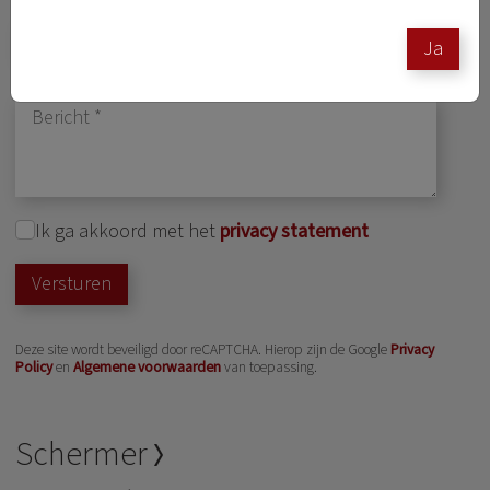
Ja
Ik ga akkoord met het
privacy statement
Versturen
Deze site wordt beveiligd door reCAPTCHA. Hierop zijn de Google
Privacy
Policy
en
Algemene voorwaarden
van toepassing.
Schermer