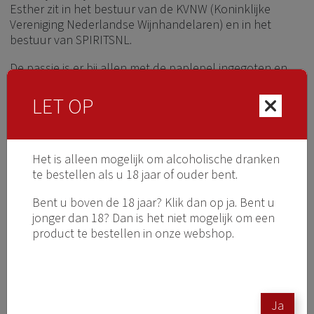
Esther zit in het bestuur van de KVNW (Koninklijke
Vereniging Nederlandse Wijnhandelaren) en in het
bestuur van SPIRITSNL.
De passie is er bij allen met de paplepel ingegoten en
dit, in combinatie met de opleidingen en ervaringen,
maken het tot een unieke combinatie. Passie voor de
LET OP
'drank', kennis van het vak, geboren ondernemers pur
sang en enthousiaste mensen. Zij zijn de 10de generatie
'Schermers'.
Het is alleen mogelijk om alcoholische dranken
te bestellen als u 18 jaar of ouder bent.
Kijk
BINNEN
bij Schermer 1782
Bent u boven de 18 jaar? Klik dan op ja. Bent u
jonger dan 18? Dan is het niet mogelijk om een
product te bestellen in onze webshop.
Ja