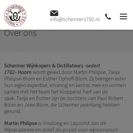
Home
Over ons
Over ons
info@schermer1782.nl
Over ons
Schermer Wijnkopers & Distillateurs
-sedert
1782-
Hoorn
wordt geleid door Martin Philipse, Tanja
Philipse-Blom en Esther Ophoff-Blom. Zij brengen ieder
hun eigen expertise, ervaring en kennis mee en vormen
samen met het team het kloppend hart van de
zaak. Tanja en Esther zijn de dochters van Paul Robert
Blom en Joke Blom, die Schermer jarenlang hebben
gerund.
Martin Philipse
is Vinoloog en Liquorist aan de
Wijnacademie en actief als jurylid voor wijnconcours