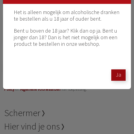
Het is alleen mogelijk om alcoholische dranken
te bestellen als u 18 jaar of ouder bent.
Bent u boven de 18 jaar? Klik dan op ja. Bent u
jonger dan 18? Dan is het niet mogelijk om een
product te bestellen in onze webshop.
Ik ga akkoord met het
privacy statement
Versturen
Ja
Deze site wordt beveiligd door reCAPTCHA. Hierop zijn de Google
Privacy
Policy
en
Algemene voorwaarden
van toepassing.
Schermer
Hier vind je ons