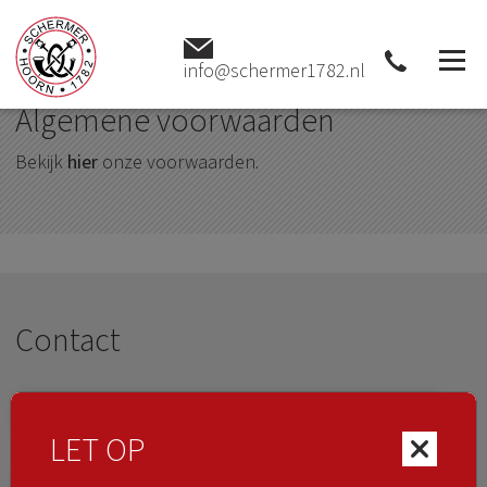
Home
Algemene voorwaarden
info@schermer1782.nl
Algemene voorwaarden
Bekijk
hier
onze voorwaarden.
Contact
LET OP