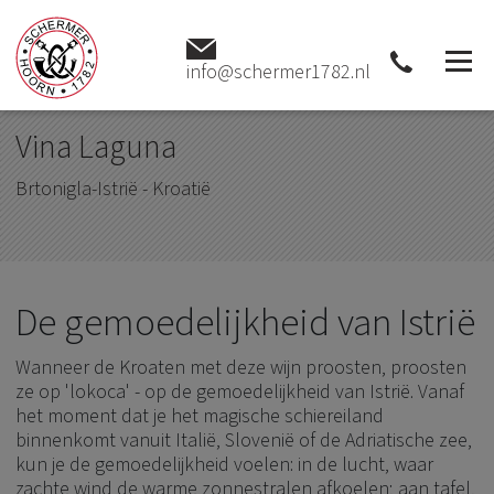
Home
Wijnhuizen
Vina Laguna - Brtonigla-Istrië -
Kroatië
info@schermer1782.nl
Vina Laguna
Brtonigla-Istrië - Kroatië
De gemoedelijkheid van Istrië
Wanneer de Kroaten met deze wijn proosten, proosten
ze op 'lokoca' - op de gemoedelijkheid van Istrië. Vanaf
het moment dat je het magische schiereiland
binnenkomt vanuit Italië, Slovenië of de Adriatische zee,
kun je de gemoedelijkheid voelen: in de lucht, waar
zachte wind de warme zonnestralen afkoelen; aan tafel,