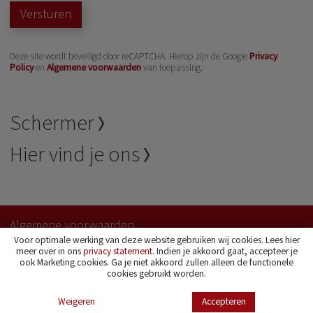
Versturen
Deze site wordt beveiligd door reCAPTCHA. Hierop zijn de Google
Privacy
Policy
en
Algemene voorwaarden
van toepassing.
Schermer
Hier vind je ons
Algemene voorwaarden
Sitemap
Voor optimale werking van deze website gebruiken wij cookies. Lees hier
meer over in ons
privacy statement
. Indien je akkoord gaat, accepteer je
ook Marketing cookies. Ga je niet akkoord zullen alleen de functionele
Volg ons:
cookies gebruikt worden.
Webdesign door
ipsis
Weigeren
Accepteren