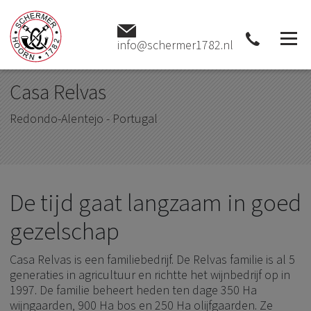
Home
Wijnhuizen
Casa Relvas - Redondo-Alentejo -
Portugal
info@schermer1782.nl
Casa Relvas
Redondo-Alentejo - Portugal
De tijd gaat langzaam in goed
gezelschap
Casa Relvas is een familiebedrijf. De Relvas familie is al 5
generaties in agricultuur en richtte het wijnbedrijf op in
1997. De familie beheert heden ten dage 350 Ha
wijngaarden, 900 Ha bos en 250 Ha olijfgaarden. Ze