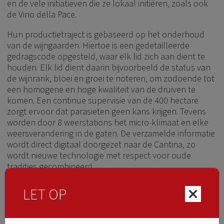
en de vele initiatieven die ze lokaal initiëren, zoals ook
de Vino della Pace.
Hun productietraject is gebaseerd op het onderhoud
van de wijngaarden. Hiertoe is een gedetailleerde
gedragscode opgesteld, waar elk lid zich aan dient te
houden. Elk lid dient daarin bijvoorbeeld de status van
de wijnrank, bloei en groei te noteren, om zodoende tot
een homogene en hoge kwaliteit van de druiven te
komen. Een continue supervisie van de 400 hectare
zorgt ervoor dat parasieten geen kans krijgen. Tevens
worden door 8 weerstations het micro-klimaat en elke
weersverandering in de gaten. De verzamelde informatie
wordt direct digitaal doorgezet naar de Cantina, zo
wordt nieuwe technologie met respect voor oude
tradities gecombineerd.
Vanaf begin 1980 hebben een aantal grote kunstenaars
LET OP
de Slavonische eiken vaten beschilderd in de kelder.
Hierdoor is een een unieke kunstgalerij ontstaan Dit
benadrukt hun filosofie: Wijn maken is een kunst!