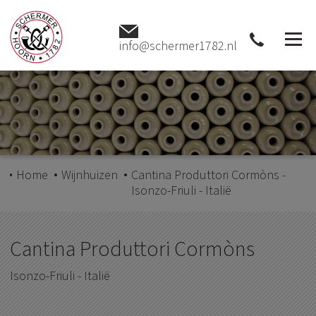
info@schermer1782.nl
Home
Wijnhuizen
Cantina Produttori Cormòns -
Isonzo-Friuli - Italië
Cantina Produttori Cormòns
Isonzo-Friuli - Italië