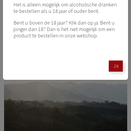
Het is alleen mogelijk om alcoholische dranken
De Vino della Pace zijn wijnen die elk jaar worden
te bestellen als u 18 jaar of ouder bent.
uitgebracht en aan alle staatshoofden worden
overhandigd.
Bent u boven de 18 jaar? Klik dan op ja. Bent u
jonger dan 18? Dan is het niet mogelijk om een
https://www.schermer1782.nl/zoeken?
product te bestellen in onze webshop.
search=Corm%C3%B2ns
www.cormons.com
Ja