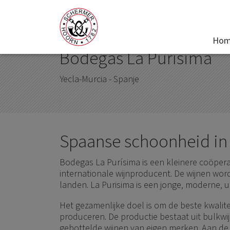
Home
Wijnhuizen
Bodegas La Purísima -
Ho
Bodegas La Purísima
Yecla-Murcia - Spanje
Spaanse schoonheid in 
Bodegas La Purísima is een kleinere coöpera
internationale wijnproducent. De wijnen wo
landen. La Purisima is een jonge, moderne, u
Het gezamenlijke doel is om de beste kwalite
produceren. De productie bestaat uit bulkwi
gebottelde wijnen van eigen merken. Aan de k