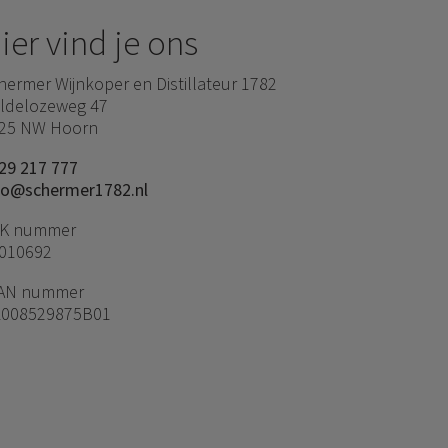
ier vind je ons
hermer Wijnkoper en Distillateur 1782
ldelozeweg 47
25 NW Hoorn
29 217 777
fo@schermer1782.nl
K nummer
010692
AN nummer
008529875B01