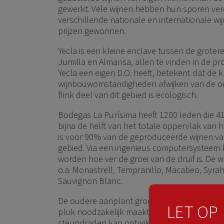
gewerkt. Vele wijnen hebben hun sporen ver
verschillende nationale en internationale wi
prijzen gewonnen.
Yecla is een kleine enclave tussen de grotere
Jumilla en Almansa, allen te vinden in de prov
Yecla een eigen D.O. heeft, betekent dat de 
wijnbouwomstandigheden afwijken van de o
flink deel van dit gebied is ecologisch.
Bodegas La Purísima heeft 1200 leden die 
bijna de helft van het totale oppervlak van h
is voor 90% van de geproduceerde wijnen van
gebied. Via een ingenieus computersysteem 
worden hoe ver de groei van de druif is. De w
o.a. Monastrell, Tempranillo, Macabeo, Syra
Sauvignon Blanc.
De oudere aanplant groeit nog hoofdzakelij
LET OP
pluk noodzakelijk maakt, terwijl de nieuwe a
steundraden kan ontwikkelen en derhalve 