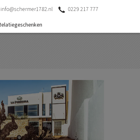
info@schermer1782.nl
0229 217 777
Relatiegeschenken