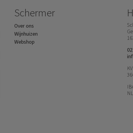
Schermer
H
Sc
Over ons
Ge
Wijnhuizen
16
Webshop
02
in
KV
36
IB
NL