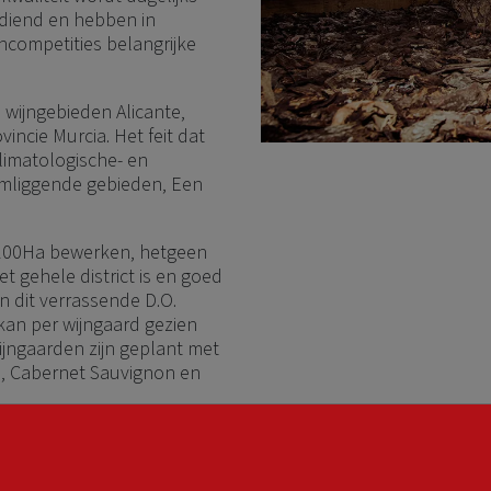
diend en hebben in
jncompetities belangrijke
 wijngebieden Alicante,
incie Murcia. Het feit dat
klimatologische- en
mliggende gebieden, Een
4100Ha bewerken, hetgeen
et gehele district is en goed
 dit verrassende D.O.
kan per wijngaard gezien
ijngaarden zijn geplant met
h, Cabernet Sauvignon en
k ongeleid, wat handmatige
anplant zich wel langs
mechanisch geplukt kan