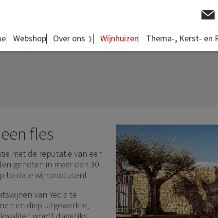
 Yecla-Murcia - Spanje
me
Webshop
Over ons
Wijnhuizen
Thema-, Kerst- en 
een fles
tie met de reputatie van een
rden genoten in meer dan 30
p-to-date wijnproducent .
itswijnen van Yecla te
jnen en diep uitgewerkte,
waliteit wordt dagelijks