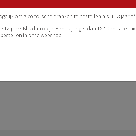
onder gecontroleerde
atie optimaal kunnen
ogelijk om alcoholische dranken te bestellen als u 18 jaar of
aardoor al in hun 'jeugd'
aar. Yecla wijnen scoren
 18 jaar? Klik dan op ja. Bent u jonger dan 18? Dan is het ni
eugen zicht door kwaliteit in
 bestellen in onze webshop.
zeker voor de Tierra Rosado,
h=purisima