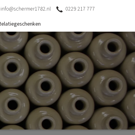
info@schermer1782.nl
0229 217 777
Relatiegeschenken