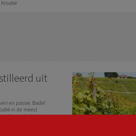
 Kroatië
tilleerd uit
even en passie. Badel
oatië in de meest
meer dan anderhalve eeuw.
ijn en gedistilleerd en
erse regio's. Zoals PZ Svirce,