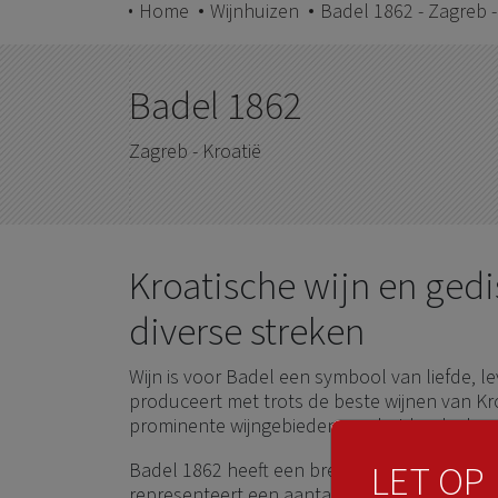
Home
Wijnhuizen
Badel 1862 - Zagreb -
Badel 1862
Zagreb - Kroatië
Kroatische wijn en gedis
diverse streken
Wijn is voor Badel een symbool van liefde, l
produceert met trots de beste wijnen van Kr
prominente wijngebieden van het land, al 
LET OP
Badel 1862 heeft een breed assortiment aan w
representeert een aantal wijnbedrijven uit div