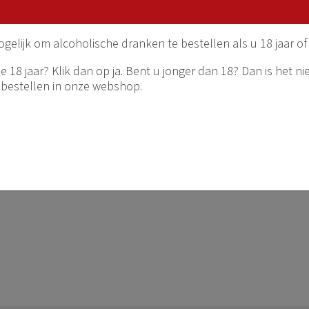
narija, Ivan Dolac Hvar en
ze een groot deel van de
ogelijk om alcoholische dranken te bestellen als u 18 jaar of
resenteren een grote
makers en terroir.
 18 jaar? Klik dan op ja. Bent u jonger dan 18? Dan is het ni
 bestellen in onze webshop.
n, met de Kruskovac en
aar uiteraard importeren wij
rica, Medica en Orahovac.
h=badel