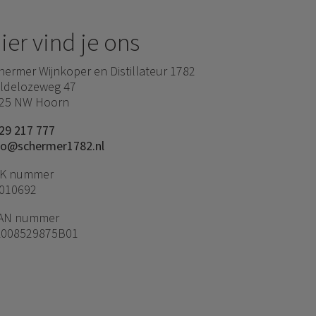
ier vind je ons
hermer Wijnkoper en Distillateur 1782
ldelozeweg 47
25 NW Hoorn
29 217 777
fo@schermer1782.nl
K nummer
010692
AN nummer
008529875B01