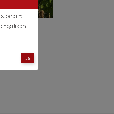
 ouder bent.
et mogelijk om
Ja