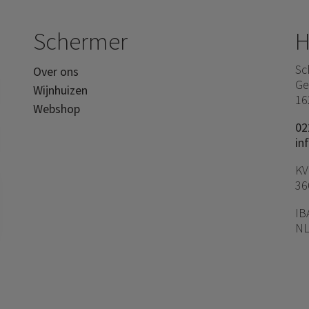
Schermer
H
Sc
Over ons
Ge
Wijnhuizen
16
Webshop
02
in
KV
36
IB
NL