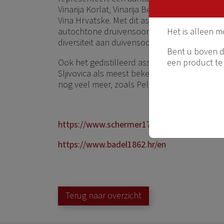
Vinarija Korlat, Vinarija Benkovac, Daruvar Vi
Vina Hrvatske. Met dit assortiment beslaan 
Het is alleen m
autochtone druivensoorten uit Kroatië en p
diversiteit aan duivensoorten, gebieden, wijn
Bent u boven de
een product te
Ook het gedistilleerd assortiment mag er zij
Sljivovica als meest bekende in Nederland. M
nog veel meer, zoals Pelinkovac, Loza, Trava
https://www.schermer1782.nl/zoeken?searc
https://www.badel1862.hr/en
Terug naar overzicht