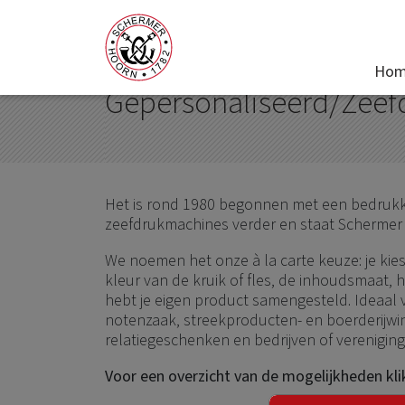
Home
Gepersonaliseerd/Zeefdruk
Ho
Gepersonaliseerd/Zeef
Het is rond 1980 begonnen met een bedrukking
zeefdrukmachines verder en staat Schermer 
We noemen het onze à la carte keuze: je kiest
kleur van de kruik of fles, de inhoudsmaat, h
hebt je eigen product samengesteld. Ideaal voo
notenzaak, streekproducten- en boerderijwi
relatiegeschenken en bedrijven of vereniginge
Voor een overzicht van de mogelijkheden kl