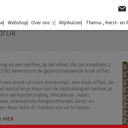
me
Webshop
Over ons
Wijnhuizen
Thema-, Kerst- en 
druk
 op een wijnfles, bij het etiket. We zijn inmiddels 3
1782 bekend om de gepersonaliseerde kruik of fles.
 een drank uit onze drankenlijst, een kruik of fles, de
et aantal én je kleur van de bedrukking en ziedaar, je
r wijnhandel/slijterij, delicatesse-, kaas-,
nkel, streekproductengroothandel, kerst- en
n. Maar liefst 47 dranken om uit te kiezen.
ik
HIER