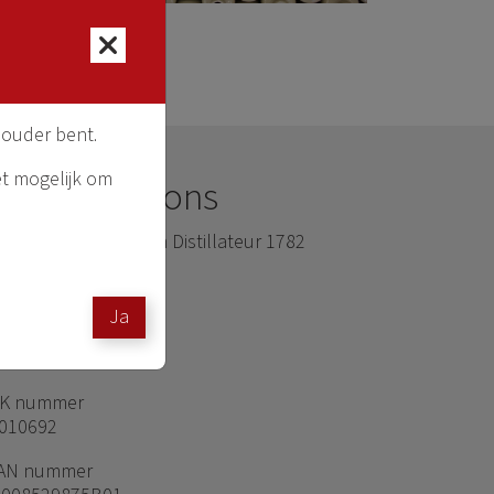
 ouder bent.
et mogelijk om
ier vind je ons
hermer Wijnkoper en Distillateur 1782
ldelozeweg 47
25 NW Hoorn
Ja
29 217 777
fo@schermer1782.nl
K nummer
010692
AN nummer