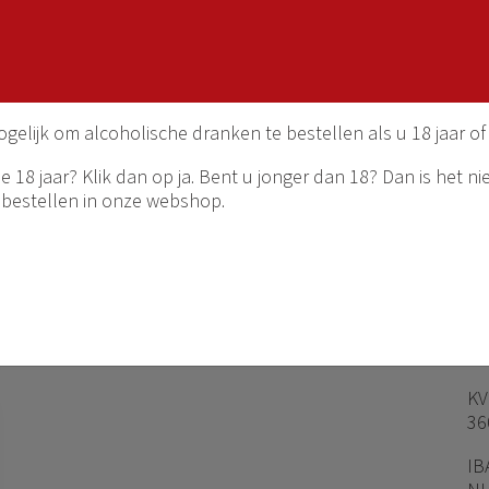
gelijkheden zijn, dus laat je door ons adviseren of
ogelijk om alcoholische dranken te bestellen als u 18 jaar of
 18 jaar? Klik dan op ja. Bent u jonger dan 18? Dan is het ni
Schermer
H
 bestellen in onze webshop.
Sc
Over ons
Ge
Wijnhuizen
16
Webshop
02
in
KV
36
IB