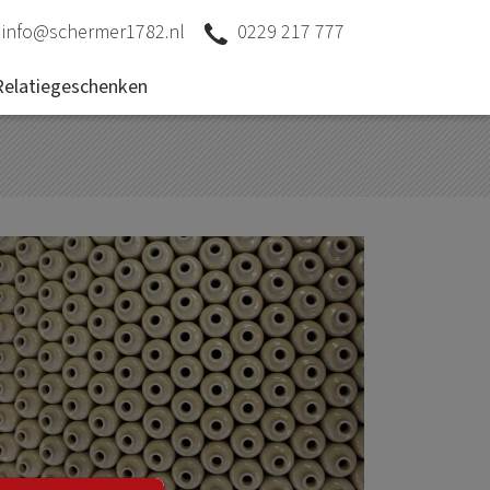
info@schermer1782.nl
0229 217 777
Relatiegeschenken