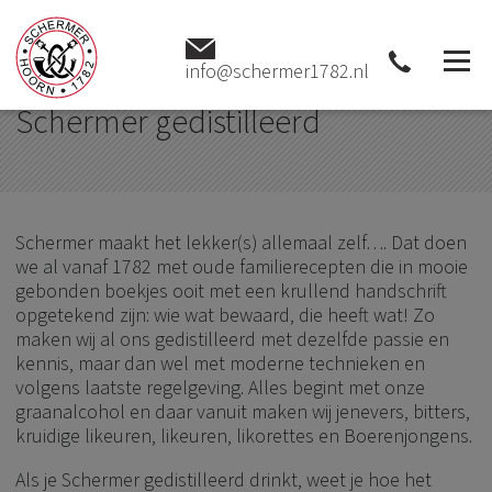
Home
Gedistilleerd
Schermer gedistilleerd
info@schermer1782.nl
Schermer gedistilleerd
Schermer maakt het lekker(s) allemaal zelf…. Dat doen
we al vanaf 1782 met oude familierecepten die in mooie
gebonden boekjes ooit met een krullend handschrift
opgetekend zijn: wie wat bewaard, die heeft wat! Zo
maken wij al ons gedistilleerd met dezelfde passie en
kennis, maar dan wel met moderne technieken en
volgens laatste regelgeving. Alles begint met onze
graanalcohol en daar vanuit maken wij jenevers, bitters,
kruidige likeuren, likeuren, likorettes en Boerenjongens.
Als je Schermer gedistilleerd drinkt, weet je hoe het