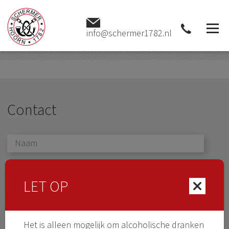
Webshop
info@schermer1782.nl
Contact
LET OP
Het is alleen mogelijk om alcoholische dranken