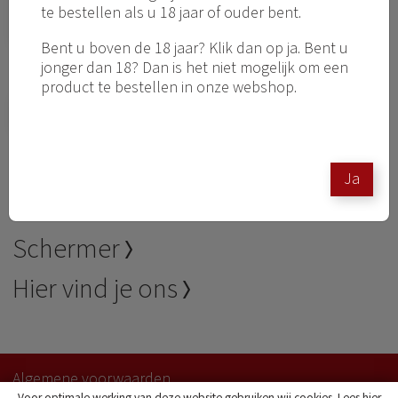
te bestellen als u 18 jaar of ouder bent.
Bent u boven de 18 jaar? Klik dan op ja. Bent u
jonger dan 18? Dan is het niet mogelijk om een
Ik ga akkoord met het
privacy statement
product te bestellen in onze webshop.
Versturen
Deze site wordt beveiligd door reCAPTCHA. Hierop zijn de Google
Privacy
Ja
Policy
en
Algemene voorwaarden
van toepassing.
Schermer
Hier vind je ons
Algemene voorwaarden
Voor optimale werking van deze website gebruiken wij cookies. Lees hier