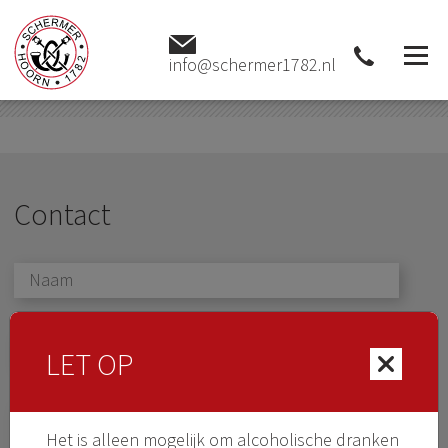
Webshop
info@schermer1782.nl
Contact
LET OP
Het is alleen mogelijk om alcoholische dranken