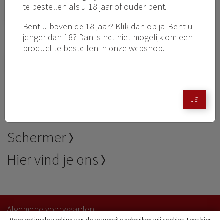
te bestellen als u 18 jaar of ouder bent.
Bent u boven de 18 jaar? Klik dan op ja. Bent u
jonger dan 18? Dan is het niet mogelijk om een
Ik ga akkoord met het
privacy statement
product te bestellen in onze webshop.
Versturen
Deze site wordt beveiligd door reCAPTCHA. Hierop zijn de Google
Privacy
Ja
Policy
en
Algemene voorwaarden
van toepassing.
Schermer
Hier vind je ons
Algemene voorwaarden
Voor optimale werking van deze website gebruiken wij cookies. Lees hier